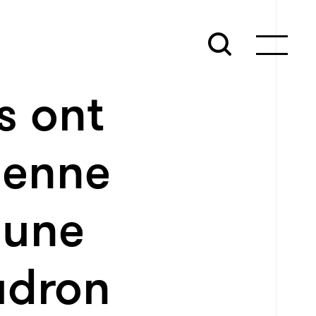
s ont
ienne
 une
udron