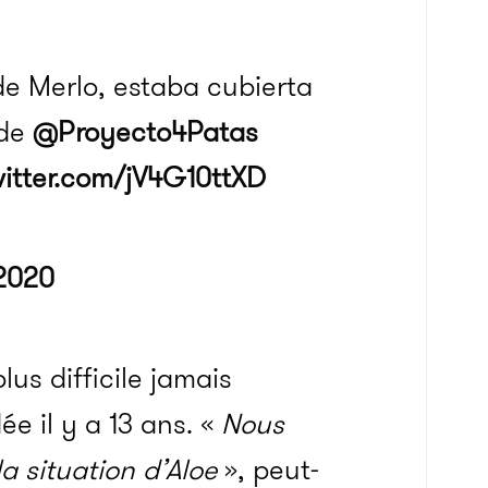
de Merlo, estaba cubierta
sde
@Proyecto4Patas
witter.com/jV4G10ttXD
 2020
us difficile jamais
e il y a 13 ans. «
Nous
a situation d’Aloe
», peut-