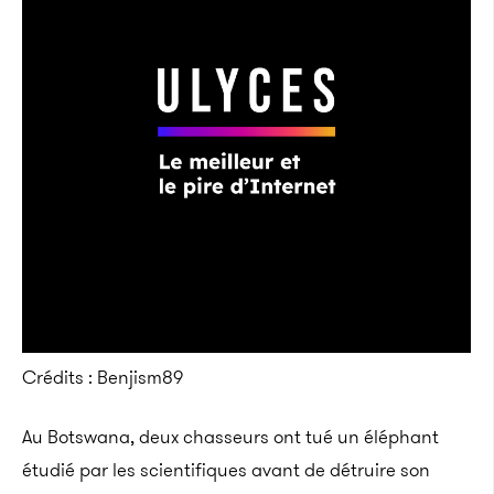
Crédits : Benjism89
Au Botswana, deux chasseurs ont tué un éléphant
étudié par les scientifiques avant de détruire son