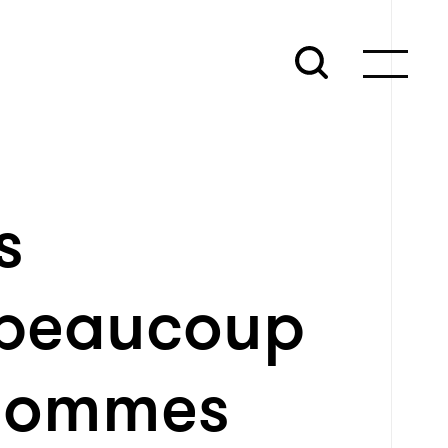
s
 beaucoup
 hommes