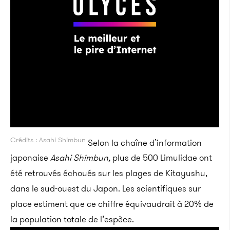
Crédits : Asahi Shimbun
Selon la chaîne d’information
japonaise
Asahi Shimbun,
plus de 500 Limulidae ont
été retrouvés échoués sur les plages de Kitayushu,
dans le sud-ouest du Japon. Les scientifiques sur
place estiment que ce chiffre équivaudrait à 20% de
la population totale de l’espèce.