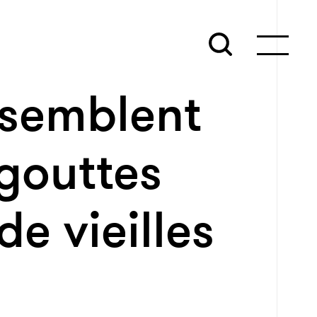
ssemblent
gouttes
e vieilles