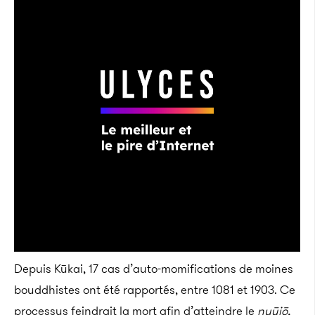
Depuis Kūkai, 17 cas d’auto-momifications de moines
bouddhistes ont été rapportés, entre 1081 et 1903. Ce
processus feindrait la mort afin d’atteindre le
nyūjō,