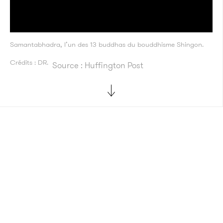
Samantabhadra, l’un des 13 buddhas du bouddhisme Shingon.
Crédits : DR.
Source : Huffington Post