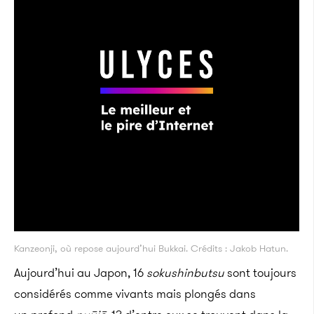
Kanzeonji, où repose aujourd’hui Bukkai. Crédits : Jakob Hatun.
Aujourd’hui au Japon, 16
sokushinbutsu
sont toujours
considérés comme vivants mais plongés dans