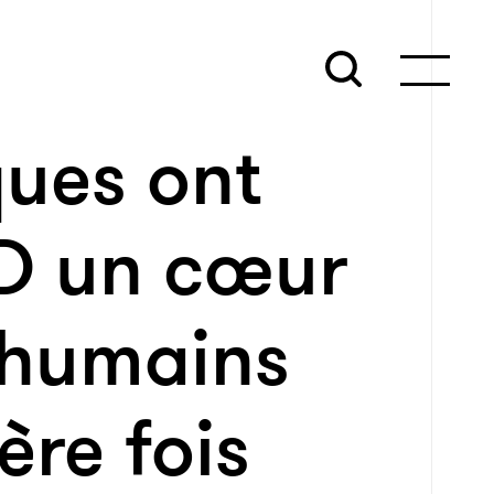
ques ont
D un cœur
s humains
ère fois