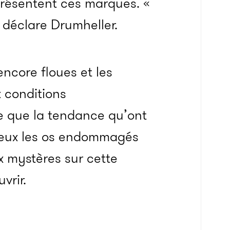
résentent ces marques. «
 déclare Drumheller.
ncore floues et les
x conditions
e que la tendance qu’ont
e eux les os endommagés
x mystères sur cette
vrir.