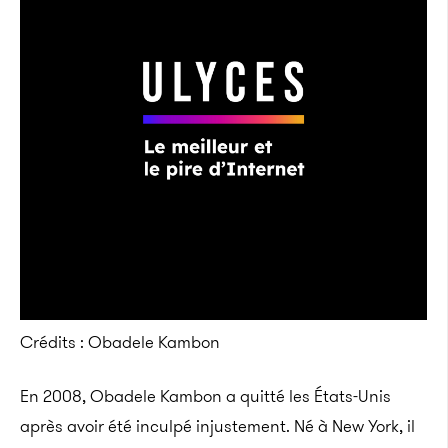
Crédits : Obadele Kambon
En 2008, Obadele Kambon a quitté les États-Unis
après avoir été inculpé injustement. Né à New York, il