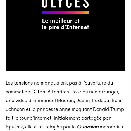
Les
tensions
ne manquaient pas à l’ouverture du
sommet de l’Otan, à Londres. Pour ne rien arranger,
une vidéo d’Emmanuel Macron, Justin Trudeau, Boris
Johnson et la princesse Anne moquant Donald Trump
fait le tour d’Internet. Initialement partagée par
Sputnik, elle était relayée par le
Guardian
mercredi 4