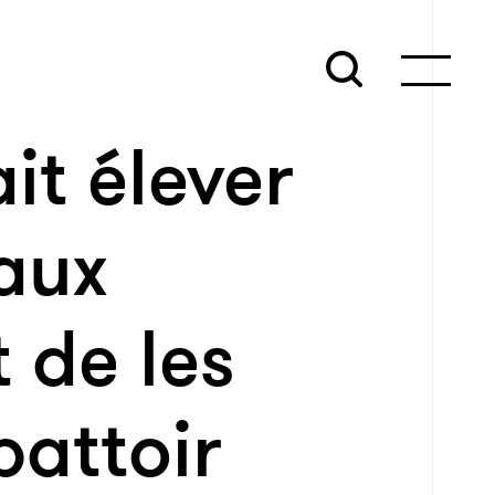
it élever
aux
 de les
battoir