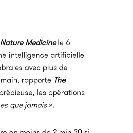
Nature Medicine
le 6
 intelligence artificielle
ébrales avec plus de
humain, rapporte
The
précieuse, les opérations
ces que jamais
».
ure en moins de 2 min 30 si