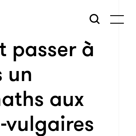
it passer à
s un
maths aux
-vulgaires