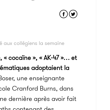
é aux collégiens la semaine
, « cocaïne », « AK-47 »… et
hématiques adoptaient la
oser, une enseignante
cole Cranford Burns, dans
ne dernière après avoir fait
maths contenant des