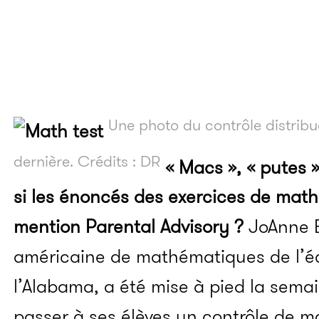
Une photo du contrôle distribu
dernière. Crédits : DR
« Macs », « putes »
si les énoncés des exercices de mat
mention Parental Advisory ?
JoAnne B
américaine de mathématiques de l’é
l’Alabama, a été mise à pied la semai
passer à ses élèves un contrôle de 