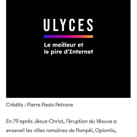
Crédits : Pierre Paolo Petrone
En 79 après Jésus-Christ, l’éruption du Vésuve a
enseveli les villes romaines de Pompéi, Oplontis,