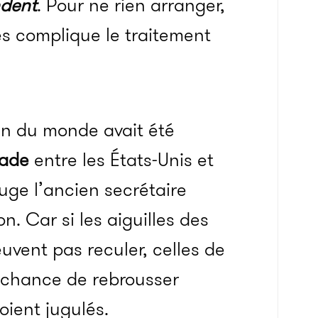
ndent
. Pour ne rien arranger,
es complique le traitement
fin du monde avait été
lade
entre les États-Unis et
 juge l’ancien secrétaire
. Car si les aiguilles des
vent pas reculer, celles de
e chance de rebrousser
oient jugulés.