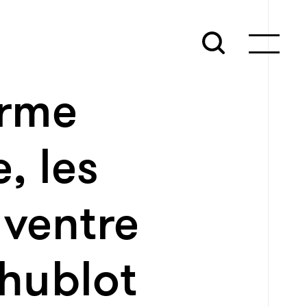
erme
, les
 ventre
 hublot