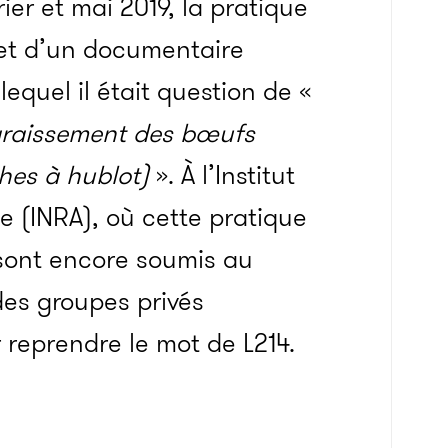
ier et mai 2019, la pratique
bjet d’un documentaire
equel il était question de «
ngraissement des bœufs
hes à hublot)
». À l’Institut
 (INRA), où cette pratique
 sont encore soumis au
des groupes privés
 reprendre le mot de L214.