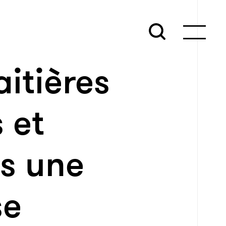
aitières
 et
ns une
se