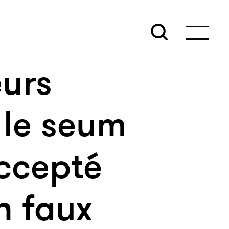
urs
 le seum
accepté
n faux