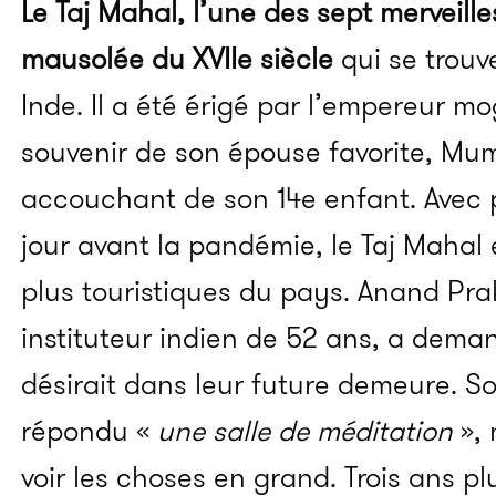
Le Taj Mahal, l’une des sept merveill
mausolée du XVIIe siècle
qui se trouve
Inde.
Il a été érigé par l’empereur m
souvenir de son épouse favorite,
Mum
accouchant de son 14e enfant.
Avec p
jour avant la pandémie, le Taj Mahal
plus touristiques du pays.
Anand
Pra
instituteur indien de 52 ans, a dema
désirait dans leur future demeure.
So
répondu «
une salle de méditation
», 
voir les choses en grand.
Trois ans pl