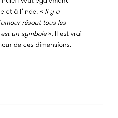
ur indien veut également
 et à l’Inde.
«
Il y a
amour résout tous les
n est un symbole
»
.
Il est vrai
our de ces dimensions.