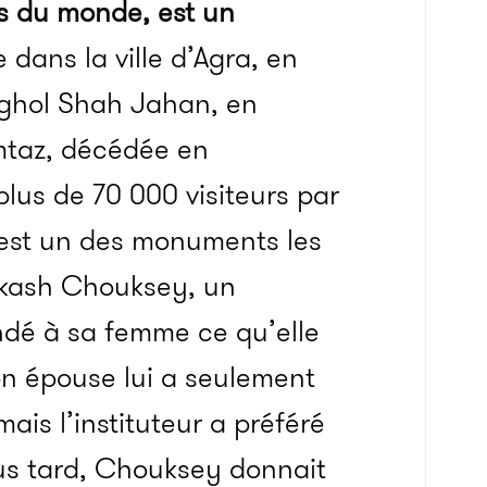
es du monde, est un
 dans la ville d’Agra, en
oghol Shah Jahan, en
taz
, décédée en
lus de 70 000 visiteurs par
 est un des monuments les
kash
Chouksey
, un
ndé à sa femme ce qu’elle
n épouse lui a seulement
mais l’instituteur a préféré
us tard,
Chouksey
donnait