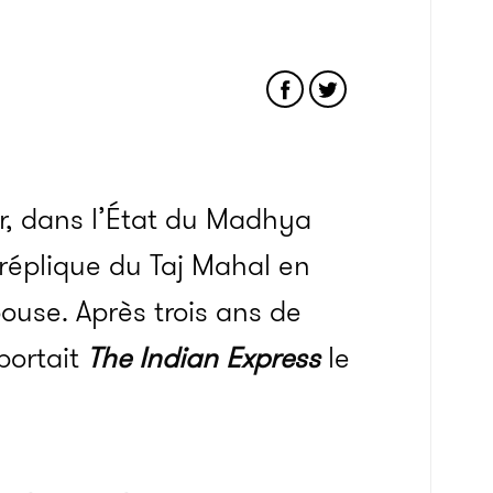
ur, dans l’État du Madhya
réplique
du Taj Mahal en
use. Après trois ans de
pportait
The
Indian
Express
le