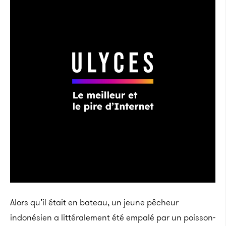
Alors qu’il était en bateau, un jeune pêcheur
indonésien a littéralement été empalé par un poisson-