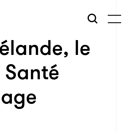
élande, le
a Santé
plage