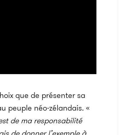
 choix que de présenter sa
u peuple néo-zélandais. «
 est de ma responsabilité
ais de donner l’exemple à