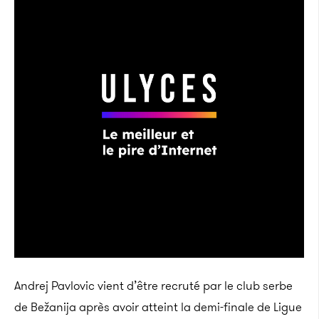
Andrej Pavlovic vient d’être recruté par le club serbe
de Bežanija après avoir atteint la demi-finale de Ligue