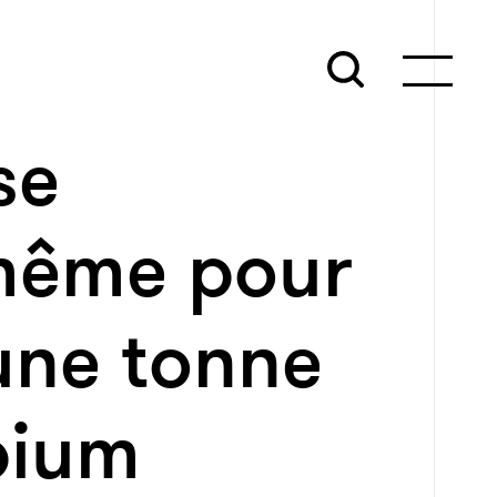
se
même pour
 une tonne
pium