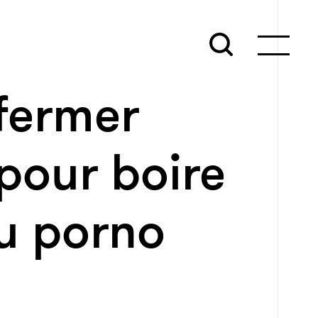
nfermer
pour boire
du porno