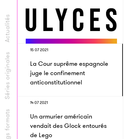
Actualités
15 07 2021
Séries originales
La Cour suprême espagnole
juge le confinement
anticonstitutionnel
14 07 2021
Longs formats
Un armurier américain
vendait des Glock entourés
de Lego