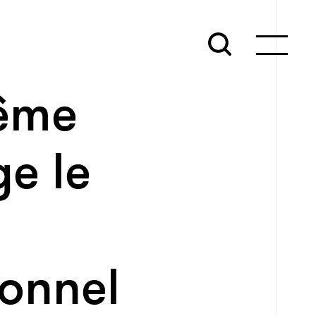
rême
e le
ionnel