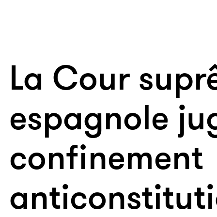
La Cour sup
espagnole jug
confinement
anticonstitut