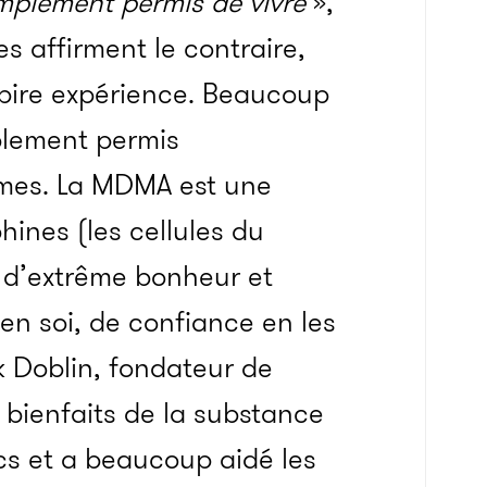
mplement permis de vivre
»,
s affirment le contraire,
 pire expérience. Beaucoup
plement permis
êmes. La MDMA est une
ines (les cellules du
n d’extrême bonheur et
en soi, de confiance en les
ck Doblin, fondateur de
 bienfaits de la substance
cs et a beaucoup aidé les