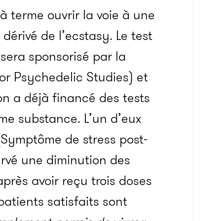
 terme ouvrir la voie à une
dérivé de l’ecstasy. Le test
l sera sponsorisé par la
for Psychedelic Studies) et
on a déjà financé des tests
me substance. L’un d’eux
(S
y
mptô
me d
e
stress post-
ervé une diminution des
rès avoir reçu trois doses
tients satisfaits sont