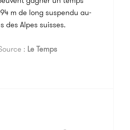
s peuvent gagner un temps
494 m de long suspendu au-
s des Alpes suisses.
Source :
Le Temps