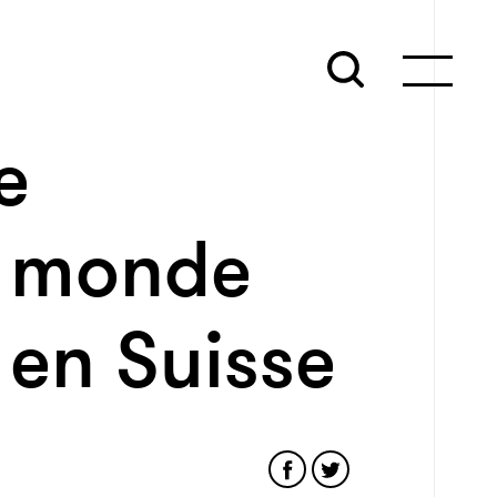
e
u monde
 en Suisse