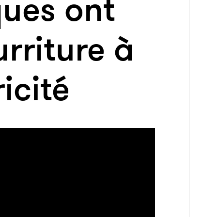
ques ont
urriture à
ricité