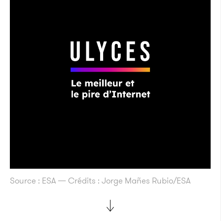
Source : ESA — Crédits : Jorge Mañes Rubio/ESA