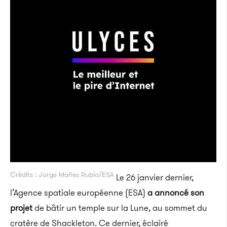
Crédits : Jorge Mañes Rubio/ESA
Le 26 janvier dernier,
l’Agence spatiale européenne (ESA)
a annoncé son
projet
de bâtir un temple sur la Lune, au sommet du
cratère de Shackleton. Ce dernier, éclairé