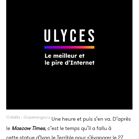
Crédits : Gazetanga.ru
Une heure et puis s’en va. D’après
le
Moscow Times
, c’est le temps qu’il a fallu à
cette statue d’Ivan le Terrible pour s’évaporer le 27