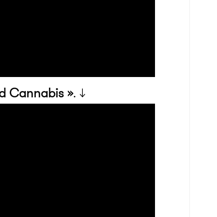
id Cannabis »
. ↓