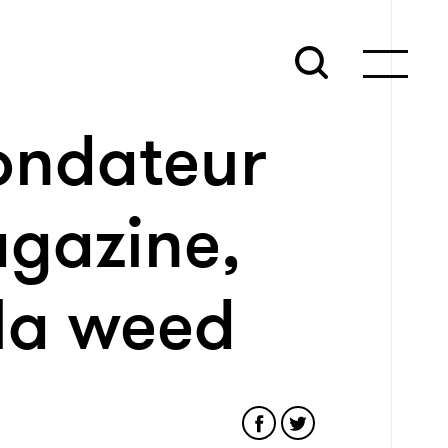
fondateur
agazine,
 la weed