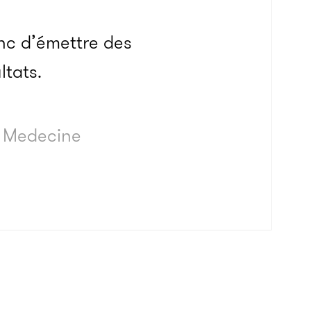
nc d’émettre des
ltats.
f Medecine