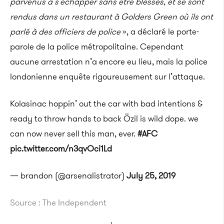
parvenus à s’échapper sans être blessés, et se sont
rendus dans un restaurant à Golders Green où ils ont
parlé à des officiers de police
», a déclaré le porte-
parole de la police métropolitaine. Cependant
aucune arrestation n’a encore eu lieu, mais la police
londonienne enquête rigoureusement sur l’attaque.
Kolasinac hoppin’ out the car with bad intentions &
ready to throw hands to back Özil is wild dope. we
can now never sell this man, ever.
#AFC
pic.twitter.com/n3qvOci1Ld
— brandon (@arsenalistrator)
July 25, 2019
Source : The Independent