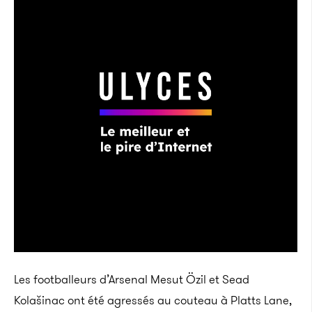
Les footballeurs d’Arsenal Mesut Özil et Sead
Kolašinac ont été agressés au couteau à Platts Lane,