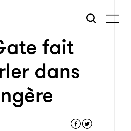
ate fait
ler dans
angère