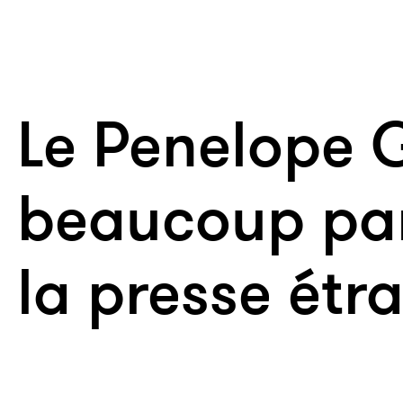
Le Penelope G
beaucoup par
la presse étr