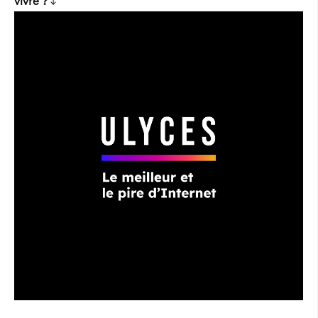
vivre ?
↓