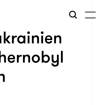
ukrainien
chernobyl
n