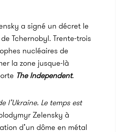
ensky a signé un décret le
e de Tchernobyl. Trente-trois
trophes nucléaires de
rmer la zone jusque-là
porte
The Independent
.
e l’Ukraine. Le temps est
olodymyr Zelensky à
ration d’un dôme en métal