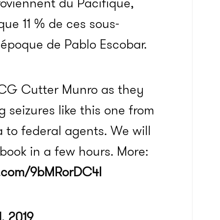
roviennent du Pacifique,
 que 11 % de ces sous-
l’époque de Pablo Escobar.
 CG Cutter Munro as they
 seizures like this one from
 to federal agents. We will
ebook in a few hours. More:
er.com/9bMRorDC4I
1, 2019