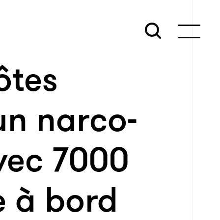
ôtes
un narco-
vec 7000
e à bord