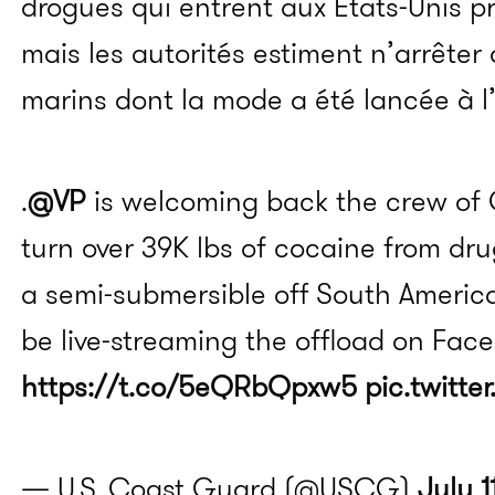
drogues qui entrent aux États-Unis p
mais les autorités estiment n’arrêter
marins dont la mode a été lancée à 
.
@VP
is welcoming back the crew of
turn over 39K lbs of cocaine from drug
a semi-submersible off South America
be live-streaming the offload on Fac
https://t.co/5eQRbQpxw5
pic.twitt
— U.S. Coast Guard (@USCG)
July 1