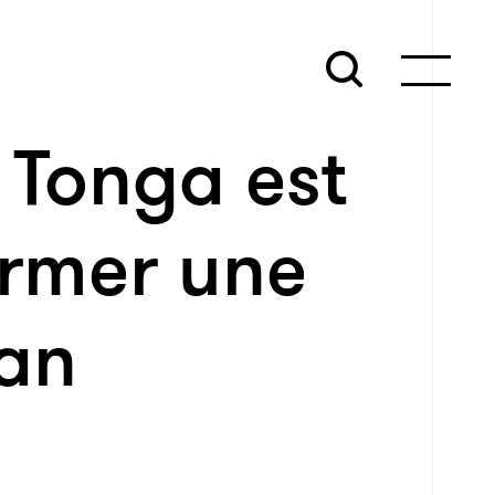
 Tonga est
ormer une
éan