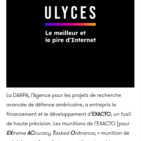
La
DARPA, l’A
gence pour les projets de recherche
avancée de défense américaine, a entrepris le
financement et le développement d’
EXACTO
, un fusil
de haute précision. Les munitions de l’EXACTO (pour
EX
treme
AC
curacy
T
asked
O
rdnance
, « munition de