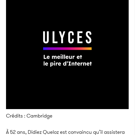
Crédits : Cambridge
À 52 ans, Didiez Queloz est convaincu qu’il assistera