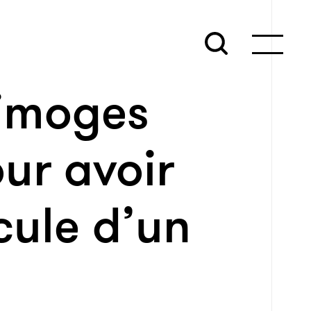
Limoges
ur avoir
cule d’un