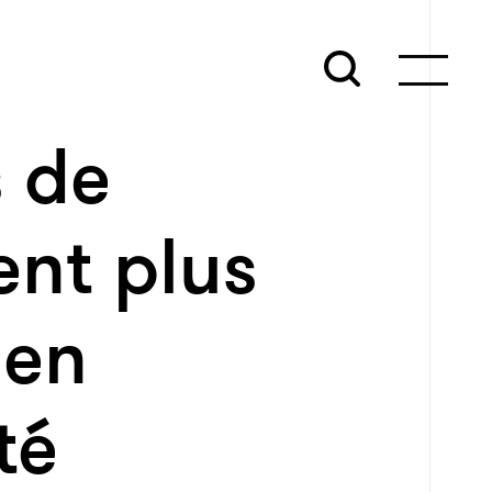
 de
ent plus
 en
té