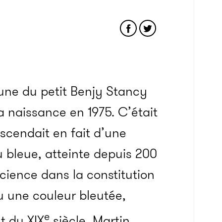
une du petit Benjy Stancy
a naissance en 1975. C’était
scendait en fait d’une
 bleue, atteinte depuis 200
cience dans la constitution
u une couleur bleutée,
e
t du XIX
siècle, Martin