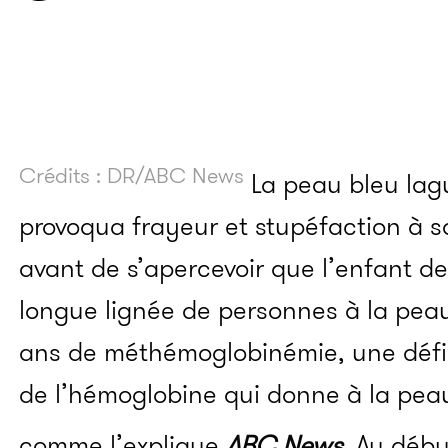
Crédits : DR/ABC News
La peau bleu lag
provoqua frayeur et stupéfaction à s
avant de s’apercevoir que l’enfant de
longue lignée de personnes à la peau
ans de méthémoglobinémie,
une défi
de l’hémoglobine qui donne à la pea
comme l’explique
ABC News
.
Au débu