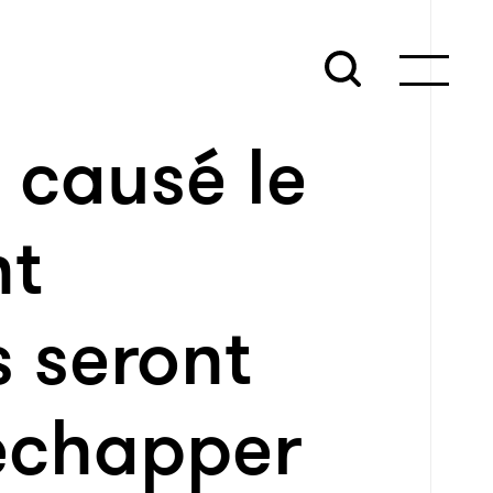
t causé le
nt
s seront
 échapper