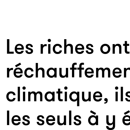
Les riches on
réchauffeme
climatique, il
les seuls à y