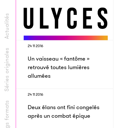
Actualités
24 11 2016
Séries originales
Un vaisseau « fantôme »
retrouvé toutes lumières
allumées
24 11 2016
Longs formats
Deux élans ont fini congelés
après un combat épique