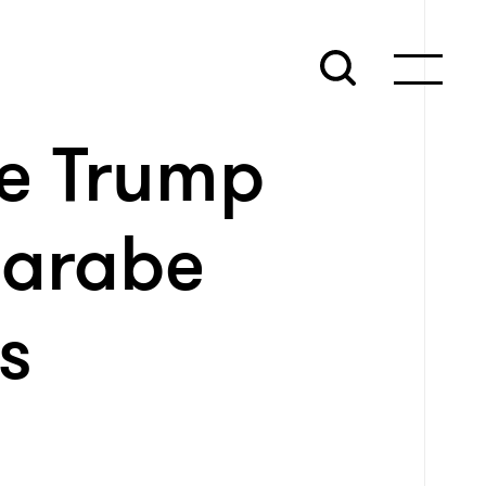
de Trump
 arabe
es