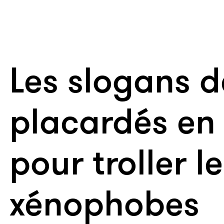
Les slogans 
placardés en
pour troller l
xénophobes