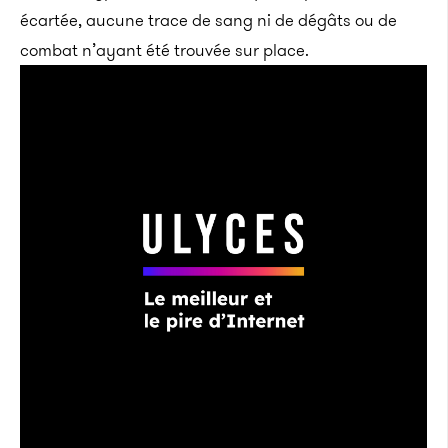
écartée, aucune trace de sang ni de dégâts ou de
combat n’ayant été trouvée sur place.