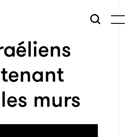
raéliens
tenant
 les murs