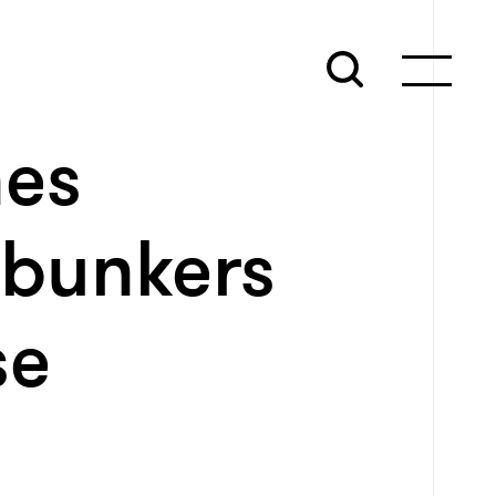
hes
 bunkers
se