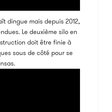
aît dingue mais depuis 2012,
endues. Le deuxième silo en
truction doit être finie à
ques sous de côté pour se
ansas.