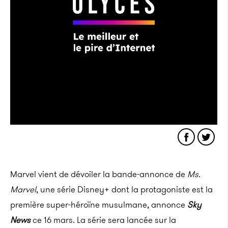
Marvel vient de dévoiler la bande-annonce de
Ms.
Marvel
, une série Disney+ dont la protagoniste est la
première super-héroïne musulmane, annonce
Sky
News
ce 16 mars. La série sera lancée sur la