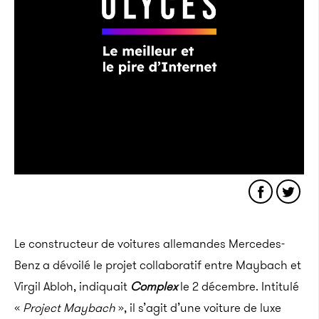
Le constructeur de voitures allemandes Mercedes-
Benz a dévoilé le projet collaboratif entre
Maybach
et
Virgil
Abloh, indiquait
Complex
le 2 décembre
.
Intitulé
«
Project
Maybach
», il s’agit d’une voiture de luxe