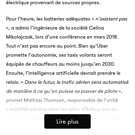
électrique provenant de sources propres.
Pour l’heure, les batteries adéquates «
n’existent pas
», a admis l’ingénieure de la société Celina
Mikolajczak, lors d’une conférence en mars 2018.
Tout n’est pas encore au point. Bien qu’Uber
promette l’autonomie, ses taxis volants seront
équipés de chauffeurs au moins jusqu’en 2030.
Ensuite, l’intelligence artificielle devrait prendre le
relais. «
Dans le futur, le trafic aérien sera automatisé
de manière à ce qu’on puisse se passer de pilote
»,
promet Mathias Thomsen, responsable de l’unité
« mobilité urbaine dans les airs » d’Airbus lors du
salon VivaTech qui se tient à Paris du 24 au 26 mai
Lire plus
2018. Au sol, un grand acteur du rail comme la SNCF