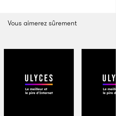
travaille à la locomotive du futur en ayant par
exemple pris une participation dans le groupe de
trains supersoniques Hyperloop One.
Vous aimerez sûrement
Le pari
«
L’ambition est ce qui a créé cette entreprise depuis
le départ
», assure le PDG d’Uber, Dara